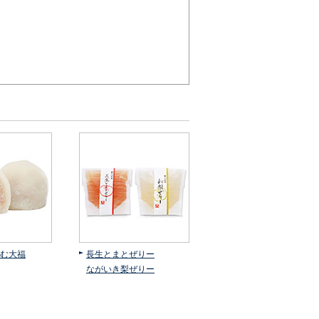
む大福
長生とまとぜりー
ながいき梨ぜりー