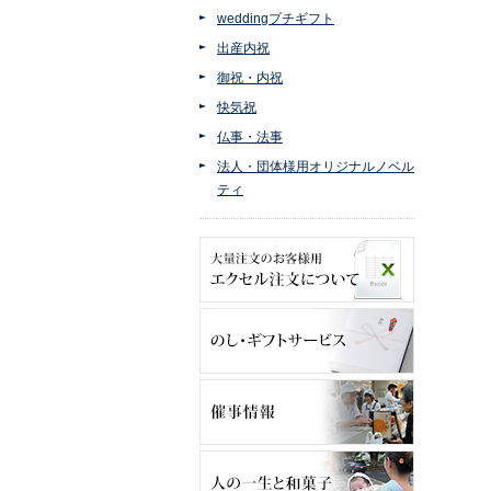
weddingプチギフト
出産内祝
御祝・内祝
快気祝
仏事・法事
法人・団体様用オリジナルノベル
ティ