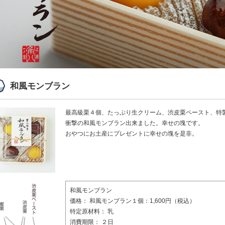
和風モンブラン
最高級栗４個、たっぷり生クリーム、渋皮栗ペースト、特
衝撃の和風モンブラン出来ました。幸せの塊です。
おやつにお土産にプレゼントに幸せの塊を是非。
和風モンブラン
価格：
和風モンブラン１個：1,600円（税込）
特定原材料：
乳
消費期限：
２日