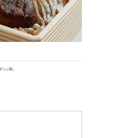
製つぶ餡。